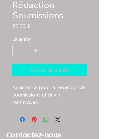
Rédaction
Soumissions
Prix
80,00 $
Quantité
*
Ajouter au panier
Assistance pour la rédaction de 
soumissions et devis 
techniques.
Contactez-nous